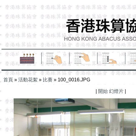
首頁
»
活動花絮
»
比賽
»
100_0016.JPG
|
開始 幻燈片
|