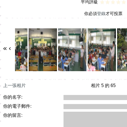
平均評級
你必須
登錄
才可投票
«
‹
上一張相片
相片 5 的 65
你的名字:
你的電子郵件:
你的留言: