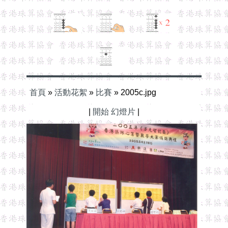
首頁
»
活動花絮
»
比賽
»
2005c.jpg
|
開始 幻燈片
|