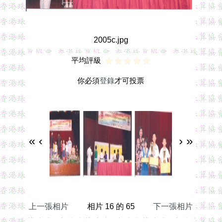
2005c.jpg
平均評級
你必須
登錄
才可投票
«
‹
›
»
上一張相片
相片 16 的 65
下一張相片